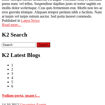
purus nunc vel tellus. Suspendisse dapibus justo ut tortor sagittis eu
mollis dolor scelerisque. Cras quis fermentum erat. Morbi non leo ac
eros gravida tristique. Aliquam tempor pretium nibh a facilisis. Nam
at turpis vel turpis rutrum auctor. Sed porta laoreet commodo.
Published in
Latest News
Read more...
K2 Search
K2 Latest Blogs
1
2
3
4
5
6
Nullam porta, quam i…
14.10.2012
Upcoming Events