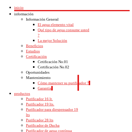
inicio
información
Información General
El agua elemento vital
Qué tipo de agua consume usted
?
La mejor Solución
Beneficios
Estudios
Certificación
Cetificación No.01
Certificación No.02
Oportunidades
Mantenimiento
Cómo mantener su purificador ?
Garantía
productos
Purificador 16 lt.
Purificador 19 lts.
Purificador para diespensador 19
lts
Purificador 28 lts
Purificador de Ducha
Purificador de agua contínua