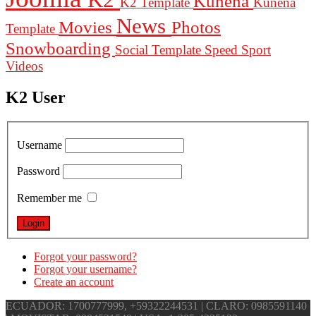
Kunena
K2 Template
Kunena
News
Movies
Photos
Template
Snowboarding
Social Template
Speed
Sport
Videos
K2 User
Username
Password
Remember me
Forgot your password?
Forgot your username?
Create an account
ECUADOR: 1700777999, +59322244531 | CLARO: 0985591140