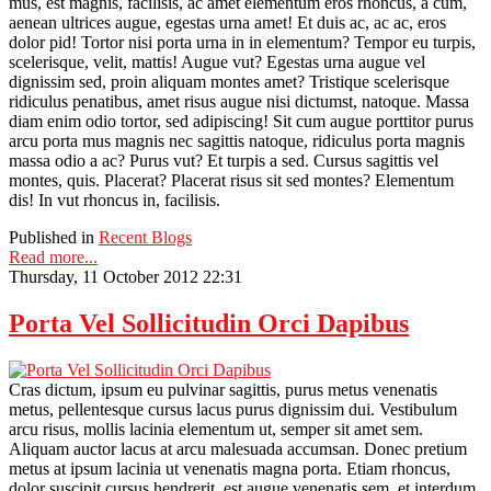
mus, est magnis, facilisis, ac amet elementum eros rhoncus, a cum,
aenean ultrices augue, egestas urna amet! Et duis ac, ac ac, eros
dolor pid! Tortor nisi porta urna in in elementum? Tempor eu turpis,
scelerisque, velit, mattis! Augue vut? Egestas urna augue vel
dignissim sed, proin aliquam montes amet? Tristique scelerisque
ridiculus penatibus, amet risus augue nisi dictumst, natoque. Massa
diam enim odio tortor, sed adipiscing! Sit cum augue porttitor purus
arcu porta mus magnis nec sagittis natoque, ridiculus porta magnis
massa odio a ac? Purus vut? Et turpis a sed. Cursus sagittis vel
montes, quis. Placerat? Placerat risus sit sed montes? Elementum
dis! In vut rhoncus in, facilisis.
Published in
Recent Blogs
Read more...
Thursday, 11 October 2012 22:31
Porta Vel Sollicitudin Orci Dapibus
Cras dictum, ipsum eu pulvinar sagittis, purus metus venenatis
metus, pellentesque cursus lacus purus dignissim dui. Vestibulum
arcu risus, mollis lacinia elementum ut, semper sit amet sem.
Aliquam auctor lacus at arcu malesuada accumsan. Donec pretium
metus at ipsum lacinia ut venenatis magna porta. Etiam rhoncus,
dolor suscipit cursus hendrerit, est augue venenatis sem, et interdum