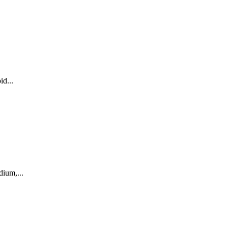
id...
dium,...