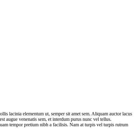
mollis lacinia elementum ut, semper sit amet sem. Aliquam auctor lacus
st augue venenatis sem, et interdum purus nunc vel tellus.
quam tempor pretium nibh a facilisis. Nam at turpis vel turpis rutrum