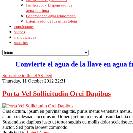
Purificador y Dispensador de
agua continua
Generador de agua atmosferico
Esterilizador de luz ultravioleta
contáctanos
videos
franquiciados
usuarios
Convierte el agua de la llave en agua f
Subscribe to this RSS feed
Thursday, 11 October 2012 22:31
Porta Vel Sollicitudin Orci Dapibus
Cras dictum, ipsum eu pulvinar sagittis, purus metus venenatis metus,
at arcu malesuada accumsan. Donec pretium metus at ipsum lacinia ut v
Suspendisse dapibus justo ut tortor sagittis eu mollis dolor scelerisqu
auctor. Sed porta laoreet commodo.
Published in
Latest News