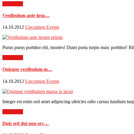
Read more
Vestibulum ante ipsu…
14.10.2012
Upcoming Events
Purus purus porttitor elit, montes! Diam porta turpis nunc porttitor!
Read more
Quisque vestibulum m…
14.10.2012
Upcoming Events
Integer est enim sed amet adipiscing ultricies odio cursus lundium turpi
Read more
Duis sed dui non orc…