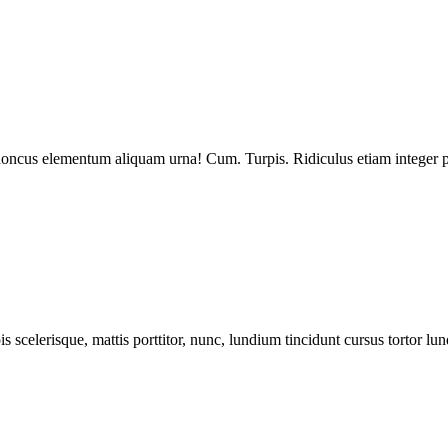
 Rhoncus elementum aliquam urna! Cum. Turpis. Ridiculus etiam integer p
s scelerisque, mattis porttitor, nunc, lundium tincidunt cursus tortor lun