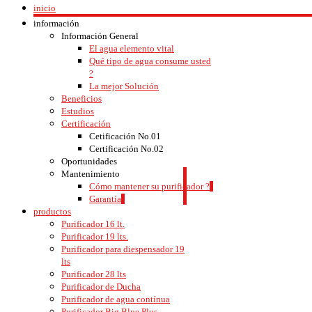
inicio
información
Información General
El agua elemento vital
Qué tipo de agua consume usted
?
La mejor Solución
Beneficios
Estudios
Certificación
Cetificación No.01
Certificación No.02
Oportunidades
Mantenimiento
Cómo mantener su purificador ?
Garantía
productos
Purificador 16 lt.
Purificador 19 lts.
Purificador para diespensador 19
lts
Purificador 28 lts
Purificador de Ducha
Purificador de agua contínua
Purificador Big Blue Plus