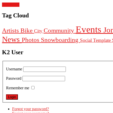
Read more
Tag Cloud
Events
Jo
Artists
Bike
Community
City
News
Photos
Snowboarding
Social Template
K2 User
Username
Password
Remember me
Forgot your password?