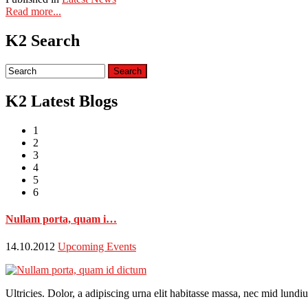
Read more...
K2 Search
K2 Latest Blogs
1
2
3
4
5
6
Nullam porta, quam i…
14.10.2012
Upcoming Events
Ultricies. Dolor, a adipiscing urna elit habitasse massa, nec mid lun