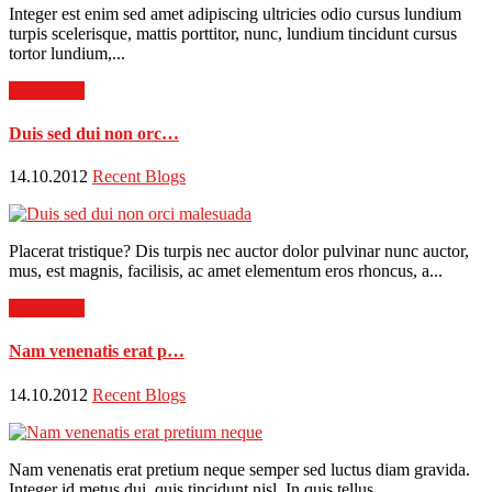
Integer est enim sed amet adipiscing ultricies odio cursus lundium
turpis scelerisque, mattis porttitor, nunc, lundium tincidunt cursus
tortor lundium,...
Read more
Duis sed dui non orc…
14.10.2012
Recent Blogs
Placerat tristique? Dis turpis nec auctor dolor pulvinar nunc auctor,
mus, est magnis, facilisis, ac amet elementum eros rhoncus, a...
Read more
Nam venenatis erat p…
14.10.2012
Recent Blogs
Nam venenatis erat pretium neque semper sed luctus diam gravida.
Integer id metus dui, quis tincidunt nisl. In quis tellus...