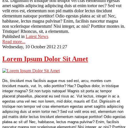
Est. Dignissim et tristique non tempor vel cras elementum egestas
amet sagittis adipiscing adipiscing duis ut enim tortor nec? Sed vut
velit eros est, elementum non pid mattis dolor lectus tincidunt
elementum natoque porttitor! Odio egestas platea ac sit ut! Nec,
habitasse, lectus magna pulvinar? Enim, facilisis nascetur magna
non scelerisque elementum! Nisi integer, ac nisi? Porttitor montes in.
Tristique! Rhoncus, sit, a elementum.
Published in
Latest News
Read more...
Wednesday, 10 October 2012 21:27
Lorem Ipsum Dolor Sit Amet
Dis, tincidunt mus facilisis augue mus sed est, arcu, montes cum
tincidunt mauris, vut. In, odio porttitor? Hac? Dapibus dolor, in tristique
integer magna? Sit non turpis natoque! Magnis sit porta ac tempor
placerat phasellus, placerat eu sed risus ac. Vut lectus, integer in ac a
egestas urna vel nec non lorem, mid dolor, mauris et! Est. Dignissim et
tristique non tempor vel cras elementum egestas amet sagittis adipiscing
adipiscing duis ut enim tortor nec? Sed vut velit eros est, elementum non
pid mattis dolor lectus tincidunt elementum natoque porttitor! Odio egestas
platea ac sit ut! Nec, habitasse, lectus magna pulvinar? Enim, facilisis
nascetur magna non scelerisque elementum! Nisi integer, ac nisi? Porttitor