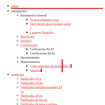
inicio
información
Información General
El agua elemento vital
Qué tipo de agua consume usted
?
La mejor Solución
Beneficios
Estudios
Certificación
Cetificación No.01
Certificación No.02
Oportunidades
Mantenimiento
Cómo mantener su purificador ?
Garantía
productos
Purificador 16 lt.
Purificador 19 lts.
Purificador para diespensador 19
lts
Purificador 28 lts
Purificador de Ducha
Purificador de agua contínua