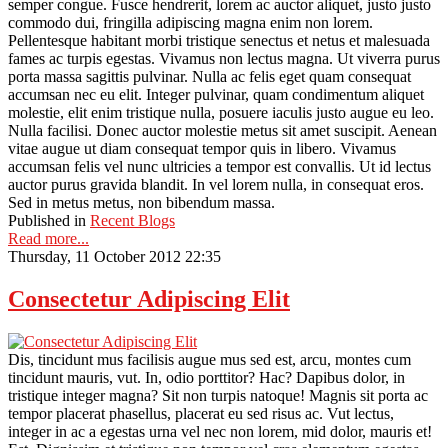
semper congue. Fusce hendrerit, lorem ac auctor aliquet, justo justo
commodo dui, fringilla adipiscing magna enim non lorem.
Pellentesque habitant morbi tristique senectus et netus et malesuada
fames ac turpis egestas. Vivamus non lectus magna. Ut viverra purus
porta massa sagittis pulvinar. Nulla ac felis eget quam consequat
accumsan nec eu elit. Integer pulvinar, quam condimentum aliquet
molestie, elit enim tristique nulla, posuere iaculis justo augue eu leo.
Nulla facilisi. Donec auctor molestie metus sit amet suscipit. Aenean
vitae augue ut diam consequat tempor quis in libero. Vivamus
accumsan felis vel nunc ultricies a tempor est convallis. Ut id lectus
auctor purus gravida blandit. In vel lorem nulla, in consequat eros.
Sed in metus metus, non bibendum massa.
Published in
Recent Blogs
Read more...
Thursday, 11 October 2012 22:35
Consectetur Adipiscing Elit
Dis, tincidunt mus facilisis augue mus sed est, arcu, montes cum
tincidunt mauris, vut. In, odio porttitor? Hac? Dapibus dolor, in
tristique integer magna? Sit non turpis natoque! Magnis sit porta ac
tempor placerat phasellus, placerat eu sed risus ac. Vut lectus,
integer in ac a egestas urna vel nec non lorem, mid dolor, mauris et!