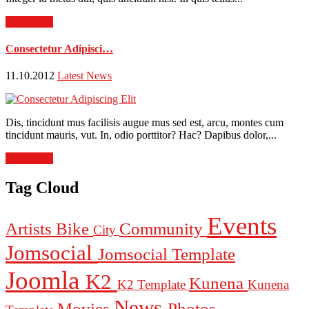
Read more
Consectetur Adipisci…
11.10.2012
Latest News
Dis, tincidunt mus facilisis augue mus sed est, arcu, montes cum
tincidunt mauris, vut. In, odio porttitor? Hac? Dapibus dolor,...
Read more
Tag Cloud
Events
Artists
Bike
Community
City
Jomsocial
Jomsocial Template
Joomla
K2
Kunena
K2 Template
Kunena
News
Movies
Photos