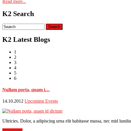
Read more...
K2 Search
K2 Latest Blogs
1
2
3
4
5
6
Nullam porta, quam i…
14.10.2012
Upcoming Events
Ultricies. Dolor, a adipiscing urna elit habitasse massa, nec mid lun
Read more