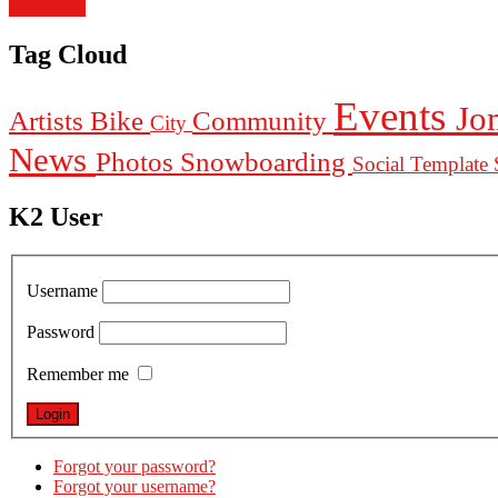
Read more
Tag Cloud
Events
Jo
Artists
Bike
Community
City
News
Photos
Snowboarding
Social Template
K2 User
Username
Password
Remember me
Forgot your password?
Forgot your username?