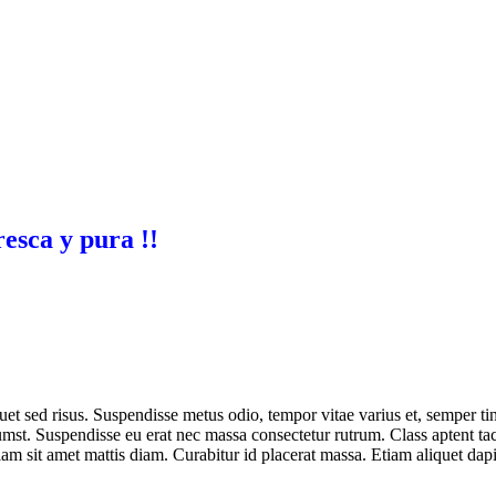
resca y pura !!
iquet sed risus. Suspendisse metus odio, tempor vitae varius et, semper 
umst. Suspendisse eu erat nec massa consectetur rutrum. Class aptent taci
iam sit amet mattis diam. Curabitur id placerat massa. Etiam aliquet da