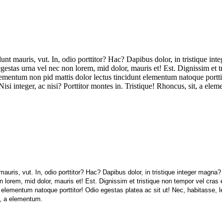
unt mauris, vut. In, odio porttitor? Hac? Dapibus dolor, in tristique in
a egestas urna vel nec non lorem, mid dolor, mauris et! Est. Dignissim et
elementum non pid mattis dolor lectus tincidunt elementum natoque portti
si integer, ac nisi? Porttitor montes in. Tristique! Rhoncus, sit, a ele
auris, vut. In, odio porttitor? Hac? Dapibus dolor, in tristique integer magna?
on lorem, mid dolor, mauris et! Est. Dignissim et tristique non tempor vel cras
t elementum natoque porttitor! Odio egestas platea ac sit ut! Nec, habitasse,
it, a elementum.