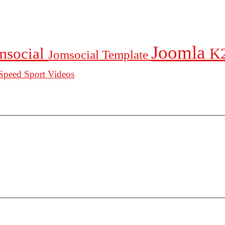
Joomla
msocial
K
Jomsocial Template
Speed
Sport
Videos