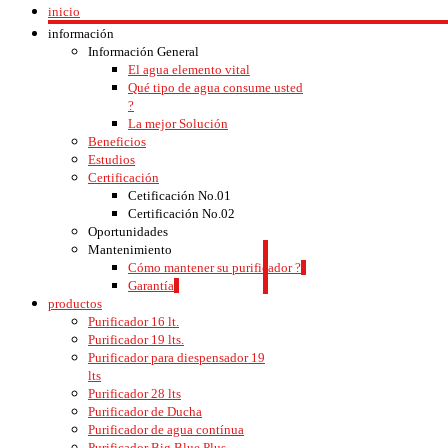
inicio
información
Información General
El agua elemento vital
Qué tipo de agua consume usted
?
La mejor Solución
Beneficios
Estudios
Certificación
Cetificación No.01
Certificación No.02
Oportunidades
Mantenimiento
Cómo mantener su purificador ?
Garantía
productos
Purificador 16 lt.
Purificador 19 lts.
Purificador para diespensador 19
lts
Purificador 28 lts
Purificador de Ducha
Purificador de agua contínua
Purificador Big Blue Plus