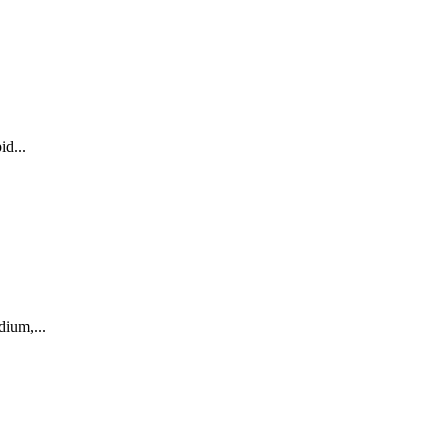
id...
dium,...