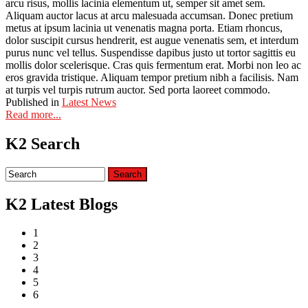
arcu risus, mollis lacinia elementum ut, semper sit amet sem.
Aliquam auctor lacus at arcu malesuada accumsan. Donec pretium
metus at ipsum lacinia ut venenatis magna porta. Etiam rhoncus,
dolor suscipit cursus hendrerit, est augue venenatis sem, et interdum
purus nunc vel tellus. Suspendisse dapibus justo ut tortor sagittis eu
mollis dolor scelerisque. Cras quis fermentum erat. Morbi non leo ac
eros gravida tristique. Aliquam tempor pretium nibh a facilisis. Nam
at turpis vel turpis rutrum auctor. Sed porta laoreet commodo.
Published in
Latest News
Read more...
K2 Search
K2 Latest Blogs
1
2
3
4
5
6