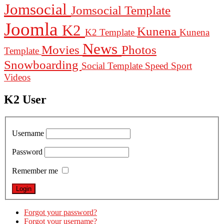
Jomsocial
Jomsocial Template
Joomla
K2
Kunena
K2 Template
Kunena
News
Movies
Photos
Template
Snowboarding
Social Template
Speed
Sport
Videos
K2 User
Username
Password
Remember me
Forgot your password?
Forgot your username?