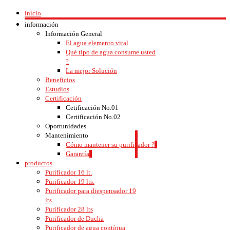
inicio
información
Información General
El agua elemento vital
Qué tipo de agua consume usted
?
La mejor Solución
Beneficios
Estudios
Certificación
Cetificación No.01
Certificación No.02
Oportunidades
Mantenimiento
Cómo mantener su purificador ?
Garantía
productos
Purificador 16 lt.
Purificador 19 lts.
Purificador para diespensador 19
lts
Purificador 28 lts
Purificador de Ducha
Purificador de agua contínua