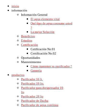
inicio
información
Información General
El agua elemento vital
Qué tipo de agua consume usted
?
La mejor Solución
Beneficios
Estudios
Certificación
Cetificación No.01
Certificación No.02
Oportunidades
Mantenimiento
Cómo mantener su purificador ?
Garantía
productos
Purificador 16 lt.
Purificador 19 lts.
Purificador para diespensador 19
lts
Purificador 28 lts
Purificador de Ducha
Purificador de agua contínua