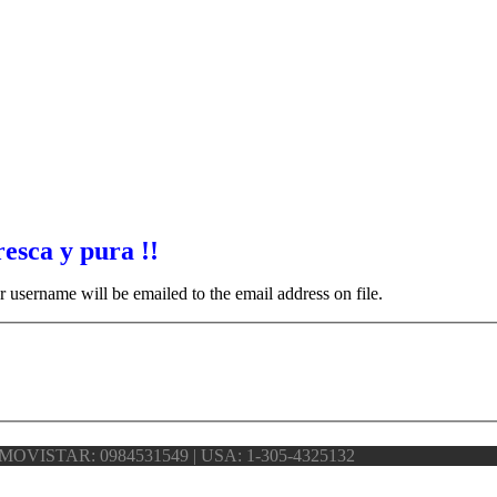
resca y pura !!
 username will be emailed to the email address on file.
MOVISTAR: 0984531549 | USA: 1-305-4325132