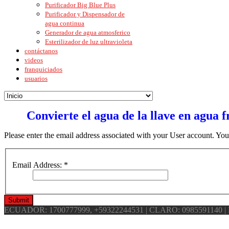
Purificador Big Blue Plus
Purificador y Dispensador de
agua continua
Generador de agua atmosferico
Esterilizador de luz ultravioleta
contáctanos
videos
franquiciados
usuarios
Convierte el agua de la llave en agua f
Please enter the email address associated with your User account. Your
Email Address:
*
Submit
ECUADOR: 1700777999, +59322244531 | CLARO: 0985591140 | 