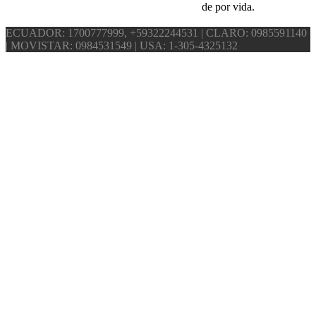
de por vida.
ECUADOR: 1700777999, +59322244531 | CLARO: 0985591140
| MOVISTAR: 0984531549 | USA: 1-305-4325132