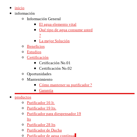
inicio
información
Información General
El agua elemento vital
Qué tipo de agua consume usted
?
La mejor Solución
Beneficios
Estudios
Certificación
Cetificación No.01
Certificación No.02
Oportunidades
Mantenimiento
Cómo mantener su purificador ?
Garantía
productos
Purificador 16 lt.
Purificador 19 lts.
Purificador para diespensador 19
lts
Purificador 28 lts
Purificador de Ducha
Purificador de agua contínua