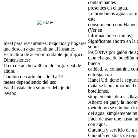
contaminantes
presentes en el agua.
Le brindamos agua con u
esta
consumiendo con Hanei ag
(Ver en
información / estudios).
Significante ahorro en la
Ideal para restaurantes, negocios y hogares
sobre
que deseen agua contínua al instante.
los 50ctvs por galón de a
Estructura de acero inoxidable quirúrgico.
Con el agua de botellón n
Dimensiones:
buena
11cm de ancho x 36cm de largo x 34 de
calidad, se contamina con
altura.
entrega, con
Cambio de cartuchos de 9 a 12
Hanei Ud. tiene la segur
meses dependiendo del uso.
evitarse la incomodidad d
Fácil instalación sobre o debajo del
botellones,
lavabo.
simplemente abra las llave
Ahorro en gas y la incomo
método no se eliminan lo
del agua, simplemente mue
Fácil de usar que hasta u
con agua.
Garantía y servicio de un
Garantía en stock de repu