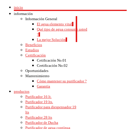
inicio
información
Información General
El agua elemento vital
Qué tipo de agua consume usted
?
La mejor Solución
Beneficios
Estudios
Certificación
Cetificación No.01
Certificación No.02
Oportunidades
Mantenimiento
Cómo mantener su purificador ?
Garantía
productos
Purificador 16 lt.
Purificador 19 lts.
Purificador para diespensador 19
lts
Purificador 28 lts
Purificador de Ducha
Purificador de agua contínua