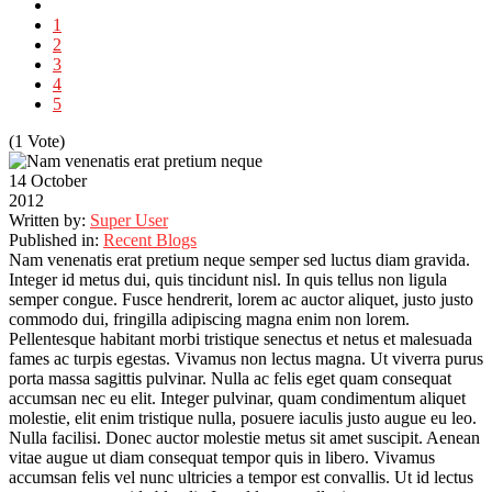
1
2
3
4
5
(1 Vote)
14 October
2012
Written by:
Super User
Published in:
Recent Blogs
Nam venenatis erat pretium neque semper sed luctus diam gravida.
Integer id metus dui, quis tincidunt nisl. In quis tellus non ligula
semper congue. Fusce hendrerit, lorem ac auctor aliquet, justo justo
commodo dui, fringilla adipiscing magna enim non lorem.
Pellentesque habitant morbi tristique senectus et netus et malesuada
fames ac turpis egestas. Vivamus non lectus magna. Ut viverra purus
porta massa sagittis pulvinar. Nulla ac felis eget quam consequat
accumsan nec eu elit. Integer pulvinar, quam condimentum aliquet
molestie, elit enim tristique nulla, posuere iaculis justo augue eu leo.
Nulla facilisi. Donec auctor molestie metus sit amet suscipit. Aenean
vitae augue ut diam consequat tempor quis in libero. Vivamus
accumsan felis vel nunc ultricies a tempor est convallis. Ut id lectus