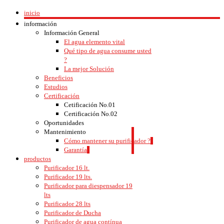
inicio
información
Información General
El agua elemento vital
Qué tipo de agua consume usted
?
La mejor Solución
Beneficios
Estudios
Certificación
Cetificación No.01
Certificación No.02
Oportunidades
Mantenimiento
Cómo mantener su purificador ?
Garantía
productos
Purificador 16 lt.
Purificador 19 lts.
Purificador para diespensador 19
lts
Purificador 28 lts
Purificador de Ducha
Purificador de agua contínua