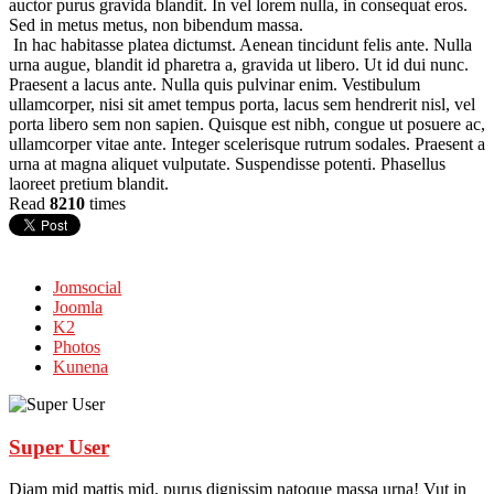
auctor purus gravida blandit. In vel lorem nulla, in consequat eros.
Sed in metus metus, non bibendum massa.
In hac habitasse platea dictumst. Aenean tincidunt felis ante. Nulla
urna augue, blandit id pharetra a, gravida ut libero. Ut id dui nunc.
Praesent a lacus ante. Nulla quis pulvinar enim. Vestibulum
ullamcorper, nisi sit amet tempus porta, lacus sem hendrerit nisl, vel
porta libero sem non sapien. Quisque est nibh, congue ut posuere ac,
ullamcorper vitae ante. Integer scelerisque rutrum sodales. Praesent a
urna at magna aliquet vulputate. Suspendisse potenti. Phasellus
laoreet pretium blandit.
Read
8210
times
Jomsocial
Joomla
K2
Photos
Kunena
Super User
Diam mid mattis mid, purus dignissim natoque massa urna! Vut in