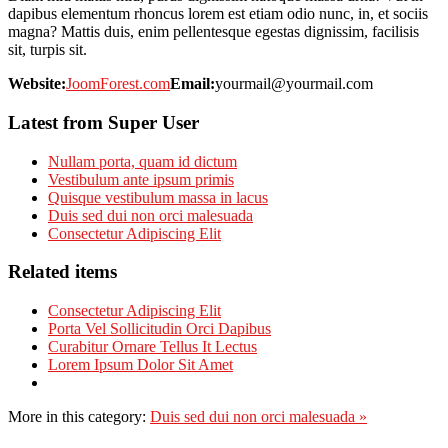
dapibus elementum rhoncus lorem est etiam odio nunc, in, et sociis
magna? Mattis duis, enim pellentesque egestas dignissim, facilisis
sit, turpis sit.
Website:
JoomForest.com
Email:
yourmail@yourmail.com
Latest from Super User
Nullam porta, quam id dictum
Vestibulum ante ipsum primis
Quisque vestibulum massa in lacus
Duis sed dui non orci malesuada
Consectetur Adipiscing Elit
Related items
Consectetur Adipiscing Elit
Porta Vel Sollicitudin Orci Dapibus
Curabitur Ornare Tellus It Lectus
Lorem Ipsum Dolor Sit Amet
More in this category:
Duis sed dui non orci malesuada »