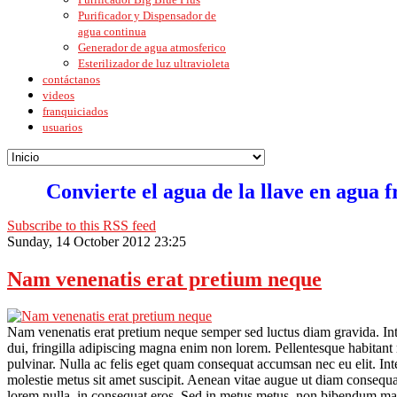
Purificador y Dispensador de
agua continua
Generador de agua atmosferico
Esterilizador de luz ultravioleta
contáctanos
videos
franquiciados
usuarios
Convierte el agua de la llave en agua f
Subscribe to this RSS feed
Sunday, 14 October 2012 23:25
Nam venenatis erat pretium neque
Nam venenatis erat pretium neque semper sed luctus diam gravida. Integ
dui, fringilla adipiscing magna enim non lorem. Pellentesque habitant 
pulvinar. Nulla ac felis eget quam consequat accumsan nec eu elit. Inte
molestie metus sit amet suscipit. Aenean vitae augue ut diam consequat 
lorem nulla, in consequat eros. Sed in metus metus, non bibendum ma