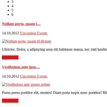
3
4
5
6
Nullam porta, quam i…
14.10.2012
Upcoming Events
Ultricies. Dolor, a adipiscing urna elit habitasse massa, nec mid lun
Read more
Vestibulum ante ipsu…
14.10.2012
Upcoming Events
Purus purus porttitor elit, montes! Diam porta turpis nunc porttitor!
Read more