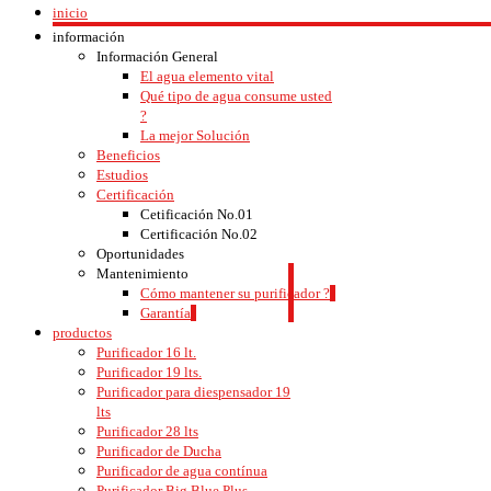
inicio
información
Información General
El agua elemento vital
Qué tipo de agua consume usted
?
La mejor Solución
Beneficios
Estudios
Certificación
Cetificación No.01
Certificación No.02
Oportunidades
Mantenimiento
Cómo mantener su purificador ?
Garantía
productos
Purificador 16 lt.
Purificador 19 lts.
Purificador para diespensador 19
lts
Purificador 28 lts
Purificador de Ducha
Purificador de agua contínua
Purificador Big Blue Plus