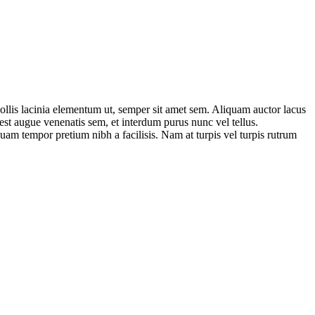
mollis lacinia elementum ut, semper sit amet sem. Aliquam auctor lacus
st augue venenatis sem, et interdum purus nunc vel tellus.
quam tempor pretium nibh a facilisis. Nam at turpis vel turpis rutrum