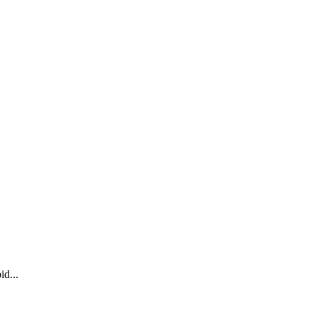
id...