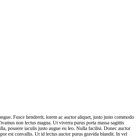
congue. Fusce hendrerit, lorem ac auctor aliquet, justo justo commodo
 Vivamus non lectus magna. Ut viverra purus porta massa sagittis
la, posuere iaculis justo augue eu leo. Nulla facilisi. Donec auctor
r est convallis. Ut id lectus auctor purus gravida blandit. In vel