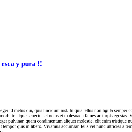
resca y pura !!
er id metus dui, quis tincidunt nisl. In quis tellus non ligula semper 
morbi tristique senectus et netus et malesuada fames ac turpis egestas.
ger pulvinar, quam condimentum aliquet molestie, elit enim tristique nul
tempor quis in libero. Vivamus accumsan felis vel nunc ultricies a tempo
ssa.