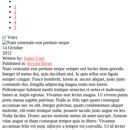
1
2
3
4
5
(1 Vote)
14 October
2012
Written by:
Super User
Published in:
Recent Blogs
Nam venenatis erat pretium neque semper sed luctus diam gravida.
Integer id metus dui, quis tincidunt nisl. In quis tellus non ligula
semper congue. Fusce hendrerit, lorem ac auctor aliquet, justo justo
commodo dui, fringilla adipiscing magna enim non lorem.
Pellentesque habitant morbi tristique senectus et netus et malesuada
fames ac turpis egestas. Vivamus non lectus magna. Ut viverra purus
porta massa sagittis pulvinar. Nulla ac felis eget quam consequat
accumsan nec eu elit. Integer pulvinar, quam condimentum aliquet
molestie, elit enim tristique nulla, posuere iaculis justo augue eu leo.
Nulla facilisi. Donec auctor molestie metus sit amet suscipit. Aenean
vitae augue ut diam consequat tempor quis in libero. Vivamus
accumsan felis vel nunc ultricies a tempor est convallis. Ut id lectus