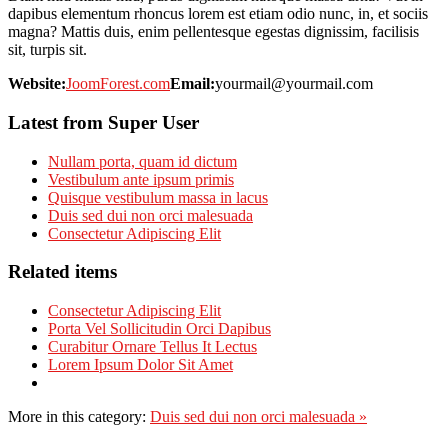
dapibus elementum rhoncus lorem est etiam odio nunc, in, et sociis
magna? Mattis duis, enim pellentesque egestas dignissim, facilisis
sit, turpis sit.
Website:
JoomForest.com
Email:
yourmail@yourmail.com
Latest from Super User
Nullam porta, quam id dictum
Vestibulum ante ipsum primis
Quisque vestibulum massa in lacus
Duis sed dui non orci malesuada
Consectetur Adipiscing Elit
Related items
Consectetur Adipiscing Elit
Porta Vel Sollicitudin Orci Dapibus
Curabitur Ornare Tellus It Lectus
Lorem Ipsum Dolor Sit Amet
More in this category:
Duis sed dui non orci malesuada »