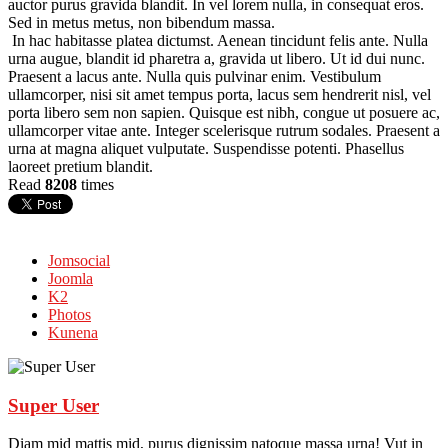
auctor purus gravida blandit. In vel lorem nulla, in consequat eros.
Sed in metus metus, non bibendum massa.
In hac habitasse platea dictumst. Aenean tincidunt felis ante. Nulla
urna augue, blandit id pharetra a, gravida ut libero. Ut id dui nunc.
Praesent a lacus ante. Nulla quis pulvinar enim. Vestibulum
ullamcorper, nisi sit amet tempus porta, lacus sem hendrerit nisl, vel
porta libero sem non sapien. Quisque est nibh, congue ut posuere ac,
ullamcorper vitae ante. Integer scelerisque rutrum sodales. Praesent a
urna at magna aliquet vulputate. Suspendisse potenti. Phasellus
laoreet pretium blandit.
Read
8208
times
Jomsocial
Joomla
K2
Photos
Kunena
Super User
Diam mid mattis mid, purus dignissim natoque massa urna! Vut in