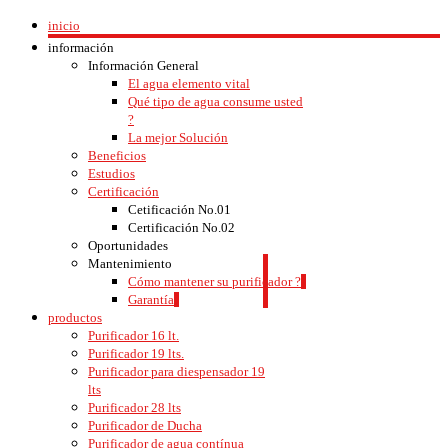
inicio
información
Información General
El agua elemento vital
Qué tipo de agua consume usted
?
La mejor Solución
Beneficios
Estudios
Certificación
Cetificación No.01
Certificación No.02
Oportunidades
Mantenimiento
Cómo mantener su purificador ?
Garantía
productos
Purificador 16 lt.
Purificador 19 lts.
Purificador para diespensador 19
lts
Purificador 28 lts
Purificador de Ducha
Purificador de agua contínua